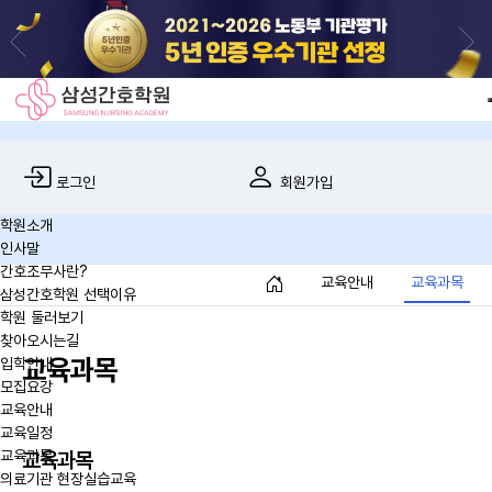
로그인
회원가입
교육안내
학원소개
인사말
간호조무사란?
교육안내
교육과목
삼성간호학원 선택이유
학원 둘러보기
찾아오시는길
교육과목
입학안내
모집요강
교육안내
교육일정
교육과목
교육과목
의료기관 현장실습교육