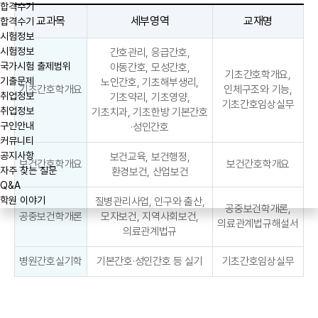
합격수기
교과목
세부영역
교재명
합격수기
시험정보
시험정보
간호관리, 응급간호,
국가시험 출제범위
아동간호, 모성간호,
기초간호학개요,
기출문제
노인간호,
기초해부생리,
기초간호학개요
인체구조와 기능,
취업정보
기초약리, 기초영양,
기초간호임상실무
취업정보
기초치과, 기초한방 기본간호
구인안내
·성인간호
커뮤니티
공지사항
보건교육, 보건행정,
보건간호학개요
보건간호학개요
자주 찾는 질문
환경보건, 산업보건
Q&A
학원 이야기
질병관리사업, 인구와 출산,
공중보건학개론,
공중보건학개론
모자보건, 지역사회보건,
의료관계법규해설서
의료관계법규
병원간호실기학
기본간호·성인간호 등 실기
기초간호임상실무